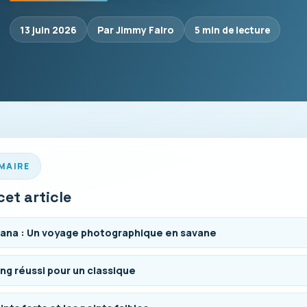
13 juin 2026
Par Jimmy Falro
5 min de lecture
MAIRE
et article
ana : Un voyage photographique en savane
ting réussi pour un classique