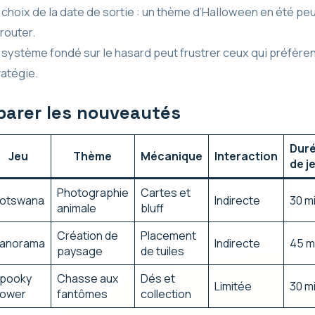
 choix de la date de sortie : un thème d’Halloween en été pe
router.
 système fondé sur le hasard peut frustrer ceux qui préfèren
ratégie.
arer les nouveautés
Dur
Jeu
Thème
Mécanique
Interaction
de j
Photographie
Cartes et
otswana
Indirecte
30 m
animale
bluff
Création de
Placement
anorama
Indirecte
45 m
paysage
de tuiles
pooky
Chasse aux
Dés et
Limitée
30 m
ower
fantômes
collection