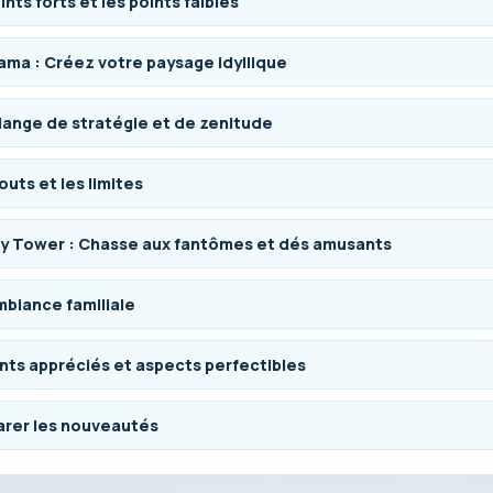
ints forts et les points faibles
ma : Créez votre paysage idyllique
ange de stratégie et de zenitude
outs et les limites
y Tower : Chasse aux fantômes et dés amusants
biance familiale
ts appréciés et aspects perfectibles
rer les nouveautés