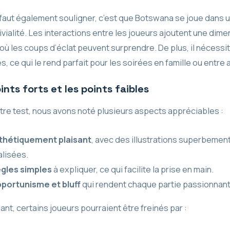
 faut également souligner, c’est que Botswana se joue dans u
vialité. Les interactions entre les joueurs ajoutent une dime
où les coups d’éclat peuvent surprendre. De plus, il nécessi
s, ce qui le rend parfait pour les soirées en famille ou entre 
ints forts et les points faibles
tre test, nous avons noté plusieurs aspects appréciables :
thétiquement plaisant
, avec des illustrations superbemen
alisées.
gles simples
à expliquer, ce qui facilite la prise en main.
portunisme et bluff
qui rendent chaque partie passionnant
t, certains joueurs pourraient être freinés par :