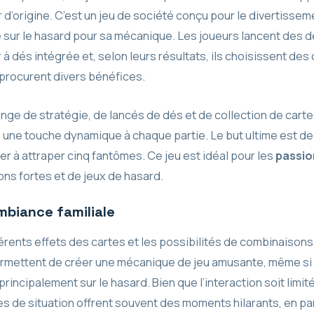
r d’origine. C’est un jeu de société conçu pour le divertissem
e sur le hasard pour sa mécanique. Les joueurs lancent des 
 à dés intégrée et, selon leurs résultats, ils choisissent des
 procurent divers bénéfices.
nge de stratégie, de lancés de dés et de collection de carte
 une touche dynamique à chaque partie. Le but ultime est de
er à attraper cinq fantômes. Ce jeu est idéal pour les
passi
ns fortes et de jeux de hasard.
mbiance familiale
érents effets des cartes et les possibilités de combinaisons
ermettent de créer une mécanique de jeu amusante, même si 
rincipalement sur le hasard. Bien que l’interaction soit limité
s de situation offrent souvent des moments hilarants, en par