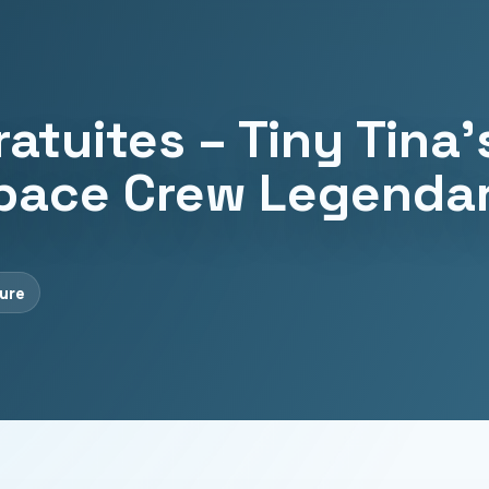
atuites – Tiny Tina’
pace Crew Legendar
ture