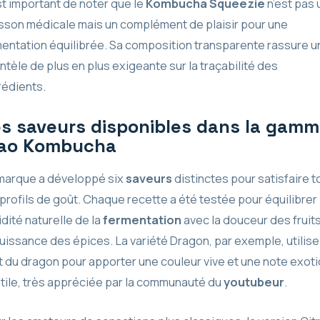
est important de noter que le
Kombucha Squeezie
n’est pas 
sson médicale mais un complément de plaisir pour une
mentation équilibrée. Sa composition transparente rassure u
entèle de plus en plus exigeante sur la traçabilité des
rédients.
s saveurs disponibles dans la gam
iao Kombucha
marque a développé six
saveurs
distinctes pour satisfaire t
 profils de goût. Chaque recette a été testée pour équilibrer
cidité naturelle de la
fermentation
avec la douceur des fruit
puissance des épices. La variété Dragon, par exemple, utilise
it du dragon pour apporter une couleur vive et une note exot
tile, très appréciée par la communauté du
youtubeur
.