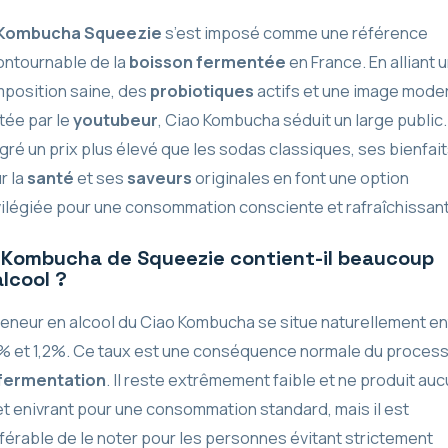
Kombucha Squeezie
s’est imposé comme une référence
ontournable de la
boisson fermentée
en France. En alliant 
position saine, des
probiotiques
actifs et une image mode
tée par le
youtubeur
, Ciao Kombucha séduit un large public.
gré un prix plus élevé que les sodas classiques, ses bienfai
r la
santé
et ses
saveurs
originales en font une option
vilégiée pour une consommation consciente et rafraîchissan
 Kombucha de Squeezie contient-il beaucoup
alcool ?
teneur en alcool du Ciao Kombucha se situe naturellement en
% et 1,2%. Ce taux est une conséquence normale du proces
fermentation
. Il reste extrêmement faible et ne produit au
et enivrant pour une consommation standard, mais il est
férable de le noter pour les personnes évitant strictement