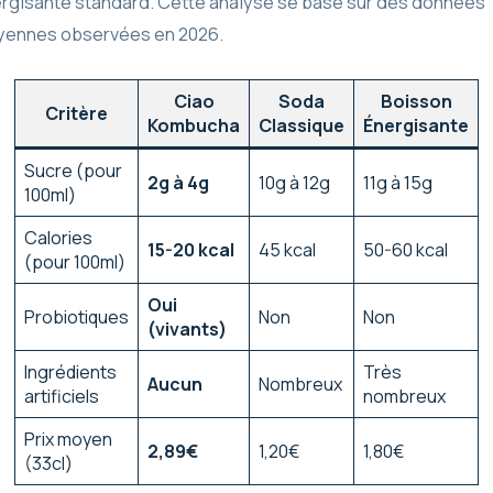
rgisante standard. Cette analyse se base sur des données
ennes observées en 2026.
Ciao
Soda
Boisson
Critère
Kombucha
Classique
Énergisante
Sucre (pour
2g à 4g
10g à 12g
11g à 15g
100ml)
Calories
15-20 kcal
45 kcal
50-60 kcal
(pour 100ml)
Oui
Probiotiques
Non
Non
(vivants)
Ingrédients
Très
Aucun
Nombreux
artificiels
nombreux
Prix moyen
2,89€
1,20€
1,80€
(33cl)