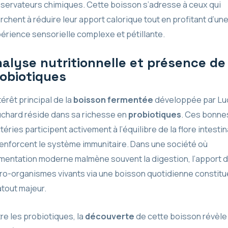
servateurs chimiques. Cette boisson s’adresse à ceux qui
rchent à réduire leur apport calorique tout en profitant d’un
érience sensorielle complexe et pétillante.
alyse nutritionnelle et présence de
obiotiques
ntérêt principal de la
boisson fermentée
développée par Lu
chard réside dans sa richesse en
probiotiques
. Ces bonne
téries participent activement à l’équilibre de la flore intestin
renforcent le système immunitaire. Dans une société où
limentation moderne malmène souvent la digestion, l’apport 
ro-organismes vivants via une boisson quotidienne constitu
atout majeur.
re les probiotiques, la
découverte
de cette boisson révèle