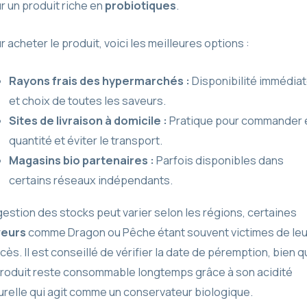
r un produit riche en
probiotiques
.
r acheter le produit, voici les meilleures options :
Rayons frais des hypermarchés :
Disponibilité immédia
et choix de toutes les saveurs.
Sites de livraison à domicile :
Pratique pour commander 
quantité et éviter le transport.
Magasins bio partenaires :
Parfois disponibles dans
certains réseaux indépendants.
gestion des stocks peut varier selon les régions, certaines
veurs
comme Dragon ou Pêche étant souvent victimes de leu
cès. Il est conseillé de vérifier la date de péremption, bien 
produit reste consommable longtemps grâce à son acidité
urelle qui agit comme un conservateur biologique.