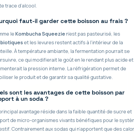
te trace d’alcool.
urquoi faut-il garder cette boisson au frais ?
mme le
Kombucha Squeezie
n’est pas pasteurisé, les
biotiques
et les levures restent actifs à l’intérieur de la
teille. À température ambiante, la fermentation pourrait se
rsuivre, ce qui modifierait le goût en le rendant plus acide et
menterait la pression interne. La réfrigération permet de
biliser le produit et de garantir sa qualité gustative.
els sont les avantages de cette boisson par
pport à un soda ?
principal avantage réside dans la faible quantité de sucre et
pport de micro-organismes vivants bénéfiques pour le syst
estif. Contrairement aux sodas qui n’apportent que des calo