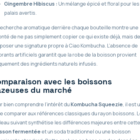
Gingembre Hibiscus :
Un mélange épicé et floral pour les
palais avertis.
recherche aromatique derrière chaque bouteille montre une
onté de ne pas simplement copier ce qui existe déjà, mais d
poser une signature propre à Ciao Kombucha. L’absence de
orants artificiels garantit que la robe de la boisson provient
quement des ingrédients naturels infusés.
mparaison avec les boissons
azeuses du marché
r bien comprendre l’intérêt du
Kombucha Squeezie
, il est 
le comparer aux références classiques du rayon boissons. 
leau suivant synthétise les différences majeures entre cett
isson fermentée
et un soda traditionnel ou une boisson