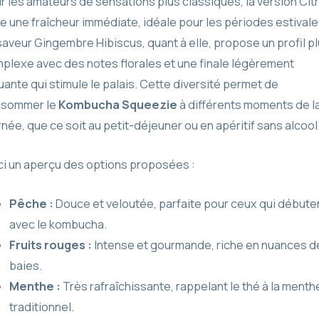
r les amateurs de sensations plus classiques, la version Cit
re une fraîcheur immédiate, idéale pour les périodes estivale
saveur Gingembre Hibiscus, quant à elle, propose un profil p
plexe avec des notes florales et une finale légèrement
uante qui stimule le palais. Cette diversité permet de
nsommer le
Kombucha Squeezie
à différents moments de l
rnée, que ce soit au petit-déjeuner ou en apéritif sans alcool
ci un aperçu des options proposées :
Pêche :
Douce et veloutée, parfaite pour ceux qui débute
avec le kombucha.
Fruits rouges :
Intense et gourmande, riche en nuances d
baies.
Menthe :
Très rafraîchissante, rappelant le thé à la menth
traditionnel.