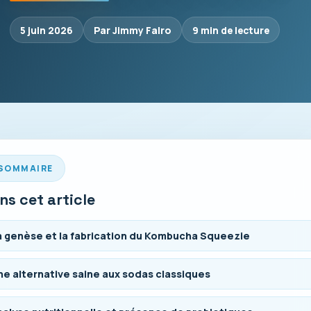
5 juin 2026
Par Jimmy Falro
9 min de lecture
SOMMAIRE
ns cet article
a genèse et la fabrication du Kombucha Squeezie
ne alternative saine aux sodas classiques