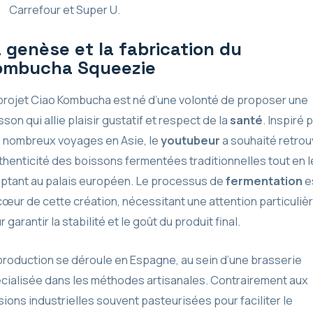
Carrefour et Super U.
 genèse et la fabrication du
ombucha Squeezie
projet Ciao Kombucha est né d’une volonté de proposer une
sson qui allie plaisir gustatif et respect de la
santé
. Inspiré 
 nombreux voyages en Asie, le
youtubeur
a souhaité retrou
uthenticité des boissons fermentées traditionnelles tout en 
ptant au palais européen. Le processus de
fermentation
e
cœur de cette création, nécessitant une attention particuliè
 garantir la stabilité et le goût du produit final.
production se déroule en Espagne, au sein d’une brasserie
cialisée dans les méthodes artisanales. Contrairement aux
sions industrielles souvent pasteurisées pour faciliter le