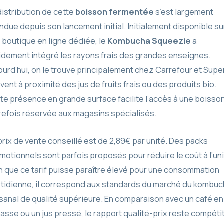
distribution de cette
boisson fermentée
s’est largement
ndue depuis son lancement initial. Initialement disponible su
 boutique en ligne dédiée, le
Kombucha Squeezie
a
idement intégré les rayons frais des grandes enseignes.
ourd’hui, on le trouve principalement chez Carrefour et Super
vent à proximité des jus de fruits frais ou des produits bio.
te présence en grande surface facilite l’accès à une boisso
refois réservée aux magasins spécialisés.
prix de vente conseillé est de 2,89€ par unité. Des packs
motionnels sont parfois proposés pour réduire le coût à l’uni
n que ce tarif puisse paraître élevé pour une consommation
tidienne, il correspond aux standards du marché du kombu
isanal de qualité supérieure. En comparaison avec un café en
rasse ou un jus pressé, le rapport qualité-prix reste compétit