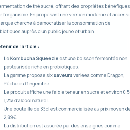
fermentation de thé sucré, offrant des propriétés bénéfiques
r l’organisme. En proposant une version moderne et accessi
marque cherche à démocratiser la consommation de
biotiques auprès d’un public jeune et urbain.
tenir de l’article :
Le
Kombucha Squeezie
est une boisson fermentée non
pasteurisée riche en probiotiques.
La gamme propose six
saveurs
variées comme Dragon,
Pêche ou Gingembre.
Le produit affiche une faible teneur en sucre et environ 0,
1,2% d’alcool naturel.
Une bouteille de 33cl est commercialisée au prix moyen d
2,89€.
La distribution est assurée par des enseignes comme