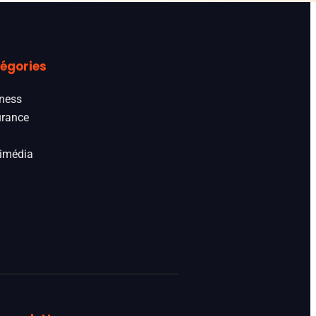
égories
ness
rance
imédia