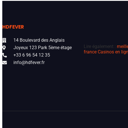
HDFEVER
14 Boulevard des Anglais
Lire également :
meill
Joyeux 123 Park 5ème étage
france
Casinos en lign
+33 6 96 54 12 35
info@hdfever.fr