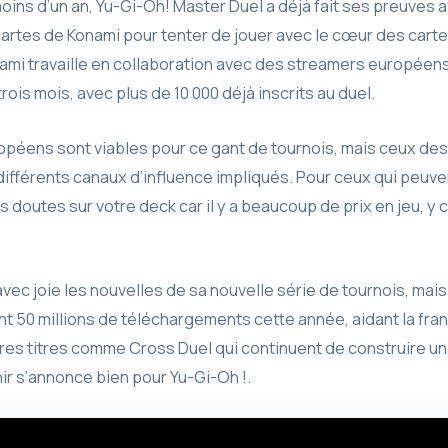
a moins d’un an, Yu-Gi-Oh! Master Duel a déjà fait ses preuves
 cartes de Konami pour tenter de jouer avec le cœur des car
nami travaille en collaboration avec des streamers européens
ois mois, avec plus de 10 000 déjà inscrits au duel.
péens sont viables pour ce gant de tournois, mais ceux des
différents canaux d’influence impliqués. Pour ceux qui peuven
 doutes sur votre deck car il y a beaucoup de prix en jeu, y
ec joie les nouvelles de sa nouvelle série de tournois, mais
int 50 millions de téléchargements cette année, aidant la fr
tres titres comme Cross Duel qui continuent de construire un
nir s’annonce bien pour Yu-Gi-Oh !.