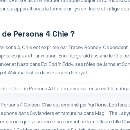
leurs Personas et effectuer l’attaque conjointe connue sous 
r qui apparaît sous la forme d’un lys en fleurs et inflige de
r de Persona 4 Chie ?
Persona 4, Chie est exprimé par Tracey Rooney. Cependant, 
is les jeux et l’animation, Erin Fitzgerald assume le rôle de
nker et Nazz dans Ed, Edd ‘n Eddy, ses rôles de Janna et S
 et Wakaba Isshiki dans Persona 5 Royal.
 Persona 4 Golden, Chie est exprimé par Yui Horie. Les fans
rsephone dans Skylanders et Yamuraiha dans Magi : The Labyr
espérons que vous serez au courant de la meilleure fille Ch
sona 4 Golden arrivera enfin sur Switch. Assurez-vous de ga