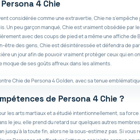
 Persona 4 Chie
ent considérée comme une extravertie, Chie ne s’empêche pa
s. Un peu garçon manqué, Chie est vraiment obsédée par les
tièrement avec des coups de pied et a même une affiche de 
en-être des gens, Chie est désintéressée et défendra de parf
cière un jour afin de pouvoir vraiment protéger ceux qui en on
se moque de ses goûts affreux dans les aliments.
ompétences de Persona 4 Chie ?
r les arts martiaux et a étudié intentionnellement, sa force
dans le jeu, elle prend du retard sur quelques autres membre
 jusqu’à la toute fin, alors ne la sous-estimez pas. Si vous 