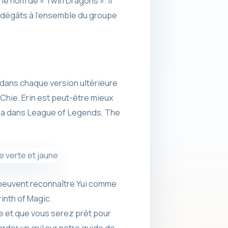
le nom de « Twin Dragons ». Il
s dégâts à l’ensemble du groupe
dans chaque version ultérieure
 Chie. Erin est peut-être mieux
ona dans League of Legends, The
 peuvent reconnaître Yui comme
inth of Magic.
ie et que vous serez prêt pour
rder un œil sur notre guide de