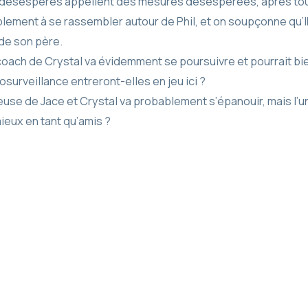
s désespérés appellent des mesures désespérées, après to
lement à se rassembler autour de Phil, et on soupçonne qu’I
de son père.
coach de Crystal va évidemment se poursuivre et pourrait bie
surveillance entreront-elles en jeu ici ?
use de Jace et Crystal va probablement s’épanouir, mais l’un
mieux en tant qu’amis ?