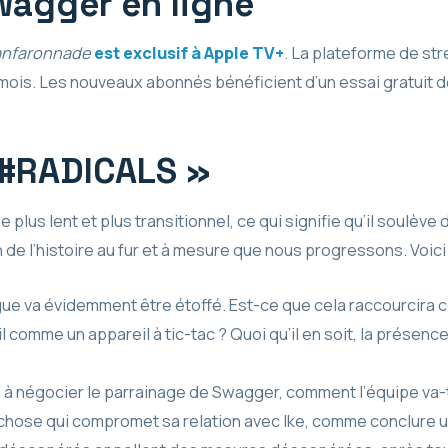
wagger en ligne
anfaronnade
est exclusif à Apple TV+
. La plateforme de st
ois. Les nouveaux abonnés bénéficient d’un essai gratuit de
 #RADICALS »
de plus lent et plus transitionnel, ce qui signifie qu’il soulè
n de l’histoire au fur et à mesure que nous progressons. Voi
ligue va évidemment être étoffé. Est-ce que cela raccourcira
comme un appareil à tic-tac ? Quoi qu’il en soit, la présenc
 à négocier le parrainage de Swagger, comment l’équipe va-t-
 chose qui compromet sa relation avec Ike, comme conclure un