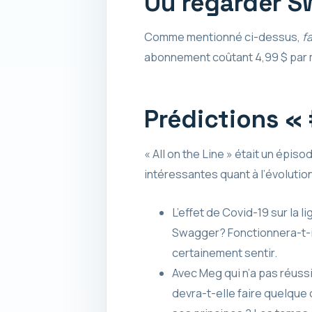
Où regarder S
Comme mentionné ci-dessus,
f
abonnement coûtant 4,99 $ par m
Prédictions «
« All on the Line » était un épiso
intéressantes quant à l’évolutio
L’effet de Covid-19 sur la 
Swagger? Fonctionnera-t-il 
certainement sentir.
Avec Meg qui n’a pas réussi
devra-t-elle faire quelque