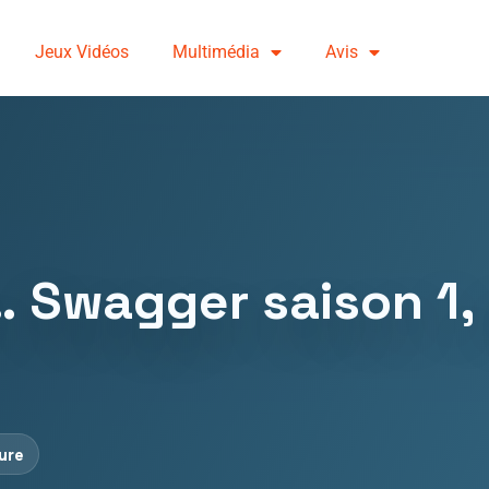
Jeux Vidéos
Multimédia
Avis
… Swagger saison 1, 
ture