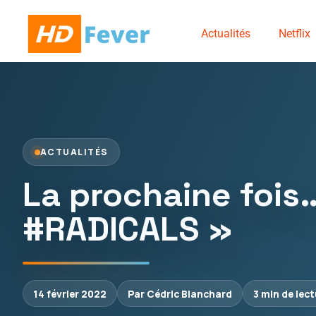
Actualités
Netflix
ACTUALITÉS
La prochaine fois
#RADICALS »
14 février 2022
Par Cédric Blanchard
3 min de lec