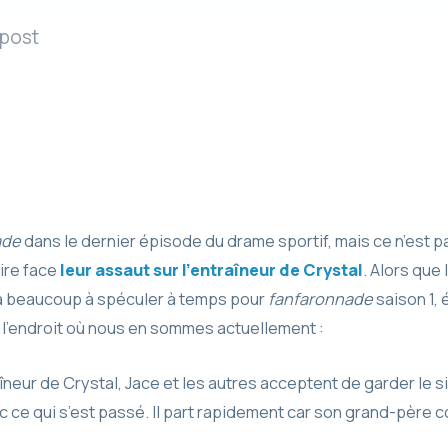
 post
ade
dans le dernier épisode du drame sportif, mais ce n’est 
aire face
leur assaut sur l’entraîneur de Crystal
. Alors que 
 a beaucoup à spéculer à temps pour
fanfaronnade
saison 1,
l’endroit où nous en sommes actuellement :
îneur de Crystal, Jace et les autres acceptent de garder le s
ec ce qui s’est passé. Il part rapidement car son grand-père 