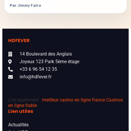
Par Jimmy Falro
HDFEVER
14 Boulevard des Anglais
Joyeux 123 Park 5ème étage
+33 6 96 54 12 35
info@hdfever.fr
Lire également :
meilleur casino en ligne france
Casinos
en ligne fiable
Lien utiles
Actualités