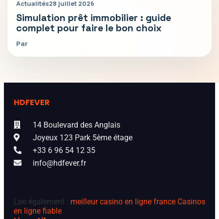
Actualités
28 juillet 2026
Simulation prêt immobilier : guide
complet pour faire le bon choix
Par
HDFEVER
14 Boulevard des Anglais
Joyeux 123 Park 5ème étage
+33 6 96 54 12 35
info@hdfever.fr
Lire également :
meilleur casino en ligne france
Casinos
en ligne fiable