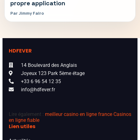
propre application
Par Jimmy Falro
HDFEVER
14 Boulevard des Anglais
Joyeux 123 Park 5ème étage
+33 6 96 54 12 35
info@hdfever.fr
Lire également :
meilleur casino en ligne france
Casinos
en ligne fiable
Lien utiles