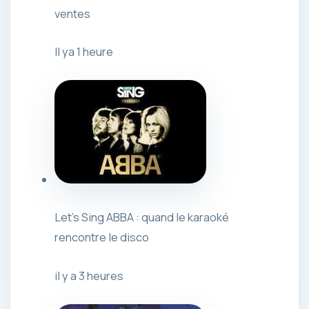
ventes
Il ya 1 heure
Let’s Sing ABBA : quand le karaoké
rencontre le disco
il y a 3 heures