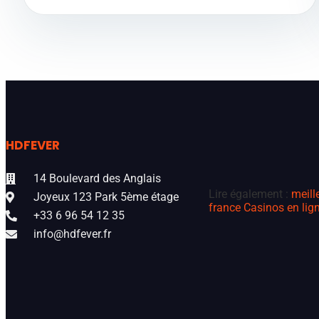
HDFEVER
14 Boulevard des Anglais
Lire également :
meill
Joyeux 123 Park 5ème étage
france
Casinos en lign
+33 6 96 54 12 35
info@hdfever.fr