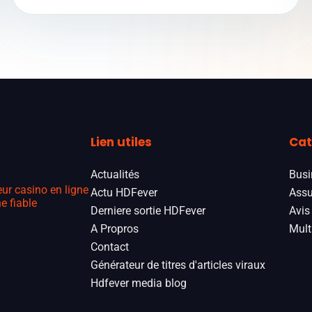
Lien utiles
Cat
Actualités
Busi
eur casino en ligne
Actu HDFever
Assu
e fiable
Derniere sortie HDFever
Avis
A Propros
Mult
Contact
Générateur de titres d'articles viraux
Hdfever media blog