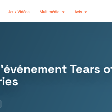
Jeux Vidéos
Multimédia
Avis
r l’événement Tears 
ies