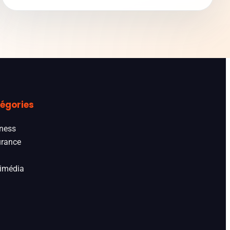
égories
ness
rance
imédia