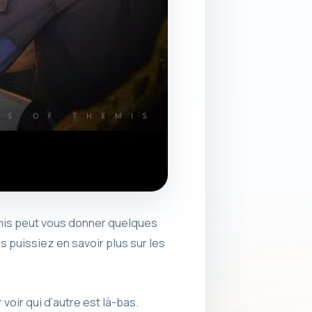
emis peut vous donner quelques
 puissiez en savoir plus sur les
oir qui d’autre est là-bas.