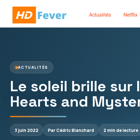
Actualités
Netflix
ACTUALITÉS
Le soleil brille su
Hearts and Myster
3 juin 2022
Par Cédric Blanchard
2 min de lecture