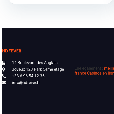
HDFEVER
14 Boulevard des Anglais
Lire également :
meill
Joyeux 123 Park 5ème étage
france
Casinos en lign
+33 6 96 54 12 35
info@hdfever.fr