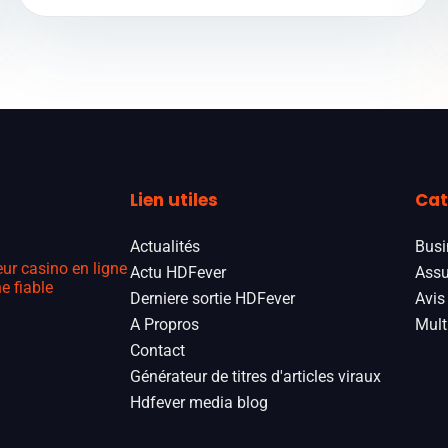
Lien utiles
Cat
Actualités
Busi
eur casino en ligne
Actu HDFever
Assu
e fiable
Derniere sortie HDFever
Avis
A Propros
Mult
Contact
Générateur de titres d'articles viraux
Hdfever media blog