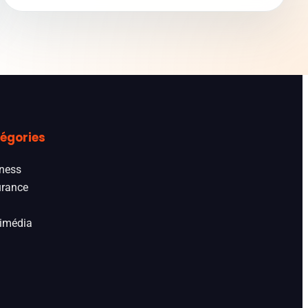
égories
ness
rance
imédia