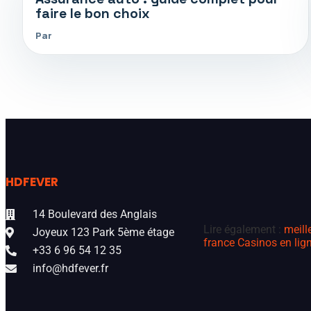
faire le bon choix
Par
HDFEVER
14 Boulevard des Anglais
Lire également :
meill
Joyeux 123 Park 5ème étage
france
Casinos en lign
+33 6 96 54 12 35
info@hdfever.fr