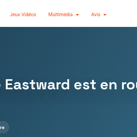
Jeux Vidéos
Multimédia
Avis
 Eastward est en rou
ure