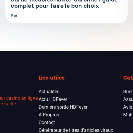
complet pour faire le bon choix
Par
Lien utiles
Cat
Actualités
Busi
eur casino en ligne
Actu HDFever
Assu
e fiable
Derniere sortie HDFever
Avis
A Propros
Mult
Contact
Générateur de titres d'articles viraux