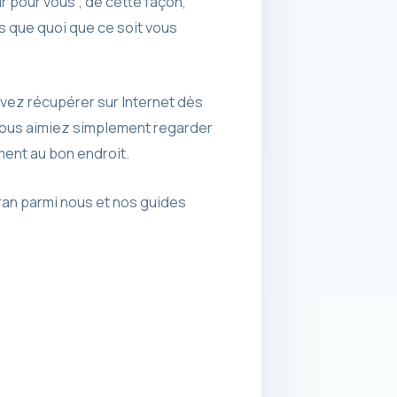
ir pour vous ; de cette façon,
s que quoi que ce soit vous
uvez récupérer sur Internet dès
vous aimiez simplement regarder
ment au bon endroit.
ran parmi nous et nos guides