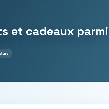
ets et cadeaux parm
cture