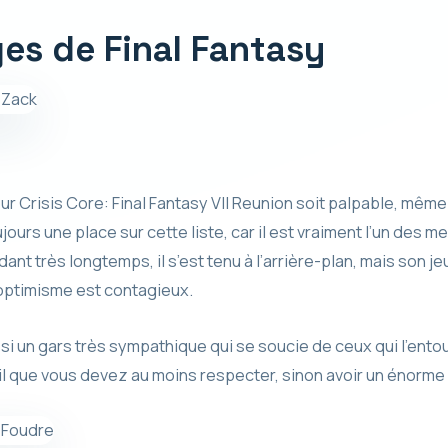
es de Final Fantasy
 Crisis Core: Final Fantasy VII Reunion soit palpable, même
ours une place sur cette liste, car il est vraiment l’un des m
ant très longtemps, il s’est tenu à l’arrière-plan, mais son j
 optimisme est contagieux.
ussi un gars très sympathique qui se soucie de ceux qui l’entour
il que vous devez au moins respecter, sinon avoir un énorme 