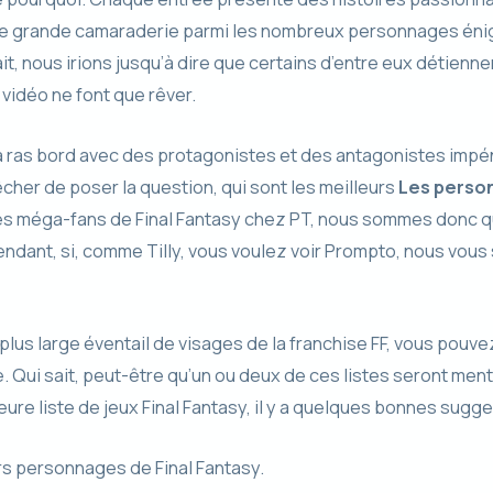
ne grande camaraderie parmi les nombreux personnages éni
t, nous irions jusqu’à dire que certains d’entre eux détienne
vidéo ne font que rêver.
 à ras bord avec des protagonistes et des antagonistes imp
er de poser la question, qui sont les meilleurs
Les person
lques méga-fans de Final Fantasy chez PT, nous sommes donc 
ndant, si, comme Tilly, vous voulez voir Prompto, nous vou
plus large éventail de visages de la franchise FF, vous pouv
. Qui sait, peut-être qu’un ou deux de ces listes seront men
ure liste de jeux Final Fantasy, il y a quelques bonnes sugge
eurs personnages de Final Fantasy.