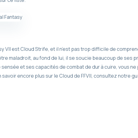
y VII est Cloud Strife, et il n’est pas trop difficile de compr
être maladroit, au fond de lui, il se soucie beaucoup de ses 
e sensée et ses capacités de combat de dur à cuire, vous 
n savoir encore plus sur le Cloud de FFVII, consultez notre gu
l Fantasy VIII, et il est juste de dire qu’en termes de croissanc
nages de Final Fantasy. Nous admettons qu’il y a une chance 