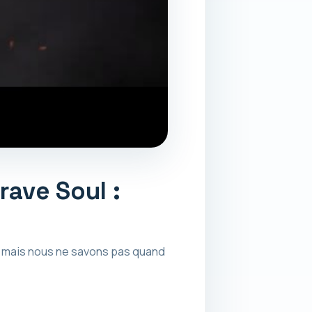
rave Soul :
, mais nous ne savons pas quand