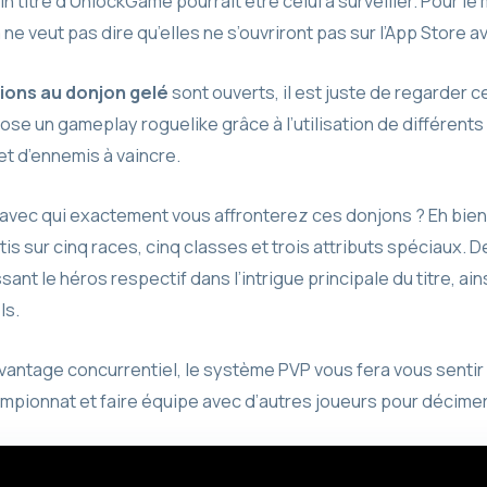
n titre d’UnlockGame pourrait être celui à surveiller. Pour le
ne veut pas dire qu’elles ne s’ouvriront pas sur l’App Store av
tions au donjon gelé
sont ouverts, il est juste de regarder c
se un gameplay roguelike grâce à l’utilisation de différent
t d’ennemis à vaincre.
vec qui exactement vous affronterez ces donjons ? Eh bien
is sur cinq races, cinq classes et trois attributs spéciaux.
ant le héros respectif dans l’intrigue principale du titre, ain
ls.
avantage concurrentiel, le système PVP vous fera vous sent
mpionnat et faire équipe avec d’autres joueurs pour décimer