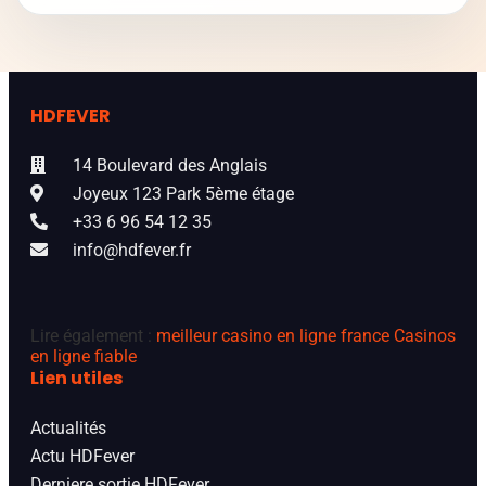
HDFEVER
14 Boulevard des Anglais
Joyeux 123 Park 5ème étage
+33 6 96 54 12 35
info@hdfever.fr
Lire également :
meilleur casino en ligne france
Casinos
en ligne fiable
Lien utiles
Actualités
Actu HDFever
Derniere sortie HDFever