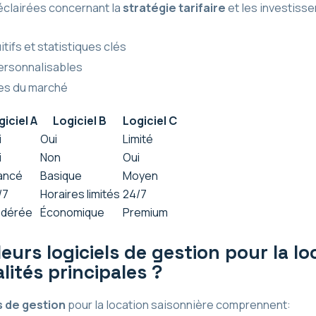
éclairées concernant la
stratégie tarifaire
et les investisse
tifs et statistiques clés
personnalisables
es du marché
giciel A
Logiciel B
Logiciel C
i
Oui
Limité
i
Non
Oui
ancé
Basique
Moyen
/7
Horaires limités
24/7
dérée
Économique
Premium
leurs logiciels de gestion pour la l
lités principales ?
s de gestion
pour la location saisonnière comprennent: