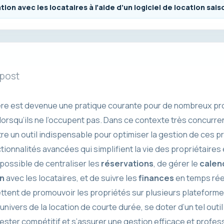
n avec les locataires à l’aide d’un logiciel de location sais
 post
nière est devenue une pratique courante pour de nombreux pro
lorsqu’ils ne l’occupent pas. Dans ce contexte très concurrenti
re un outil indispensable pour optimiser la gestion de ces p
ionnalités avancées qui simplifient la vie des propriétaires
t possible de centraliser les
réservations
, de gérer le
calen
n
avec les locataires, et de suivre les
finances
en temps réel
tent de promouvoir les propriétés sur plusieurs plateform
l’univers de la location de courte durée, se doter d’un tel outi
ester compétitif et s’assurer une gestion efficace et profes