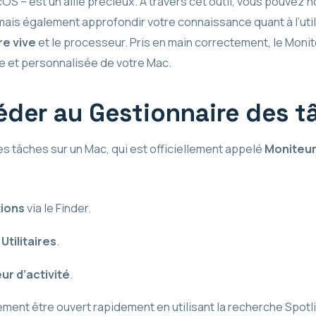
S – est un allié précieux. À travers cet outil, vous pouvez 
 mais également approfondir votre connaissance quant à l’uti
e vive
et le processeur. Pris en main correctement, le Monite
ée et personnalisée de votre Mac.
er au Gestionnaire des t
s tâches sur un Mac, qui est officiellement appelé
Moniteur 
tions
via le Finder.
r
Utilitaires
.
ur d’activité
.
ement être ouvert rapidement en utilisant la recherche Spotl