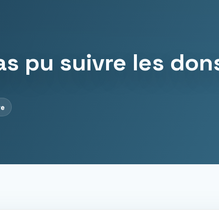
s pu suivre les do
re