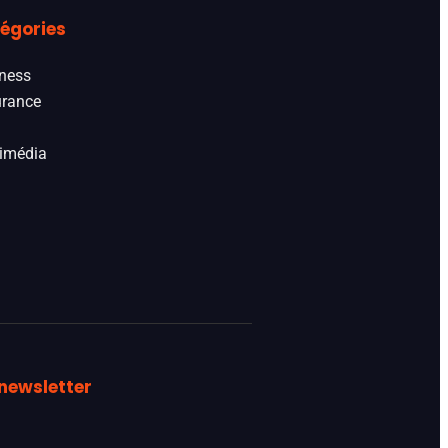
égories
ness
rance
imédia
newsletter