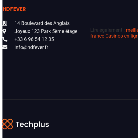
HDFEVER
14 Boulevard des Anglais
Lire également :
meill
Joyeux 123 Park 5ème étage
france
Casinos en lign
+33 6 96 54 12 35
info@hdfever.fr