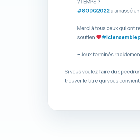
?TEMPS ?
#SGDQ2022
a amassé un 
Merci à tous ceux qui ont r
soutien
#iciensemble
– Jeux terminés rapidem
Si vous voulez faire du speedrun
trouver le titre qui vous convie