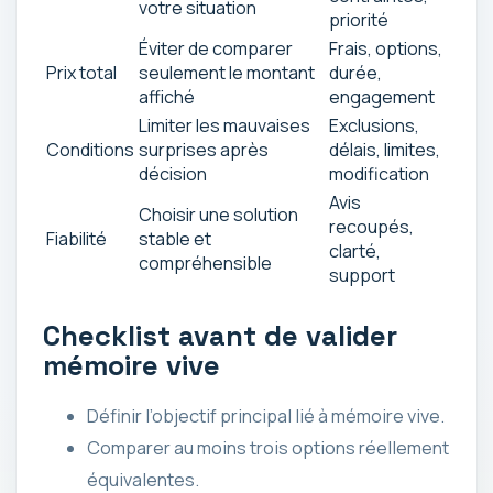
votre situation
priorité
Éviter de comparer
Frais, options,
Prix total
seulement le montant
durée,
affiché
engagement
Limiter les mauvaises
Exclusions,
Conditions
surprises après
délais, limites,
décision
modification
Avis
Choisir une solution
recoupés,
Fiabilité
stable et
clarté,
compréhensible
support
Checklist avant de valider
mémoire vive
Définir l’objectif principal lié à mémoire vive.
Comparer au moins trois options réellement
équivalentes.