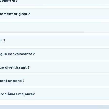
elle-t-il ?
lement original ?
lm ?
trigue convaincante?
ue divertissant ?
ement un sens ?
s problèmes majeurs?