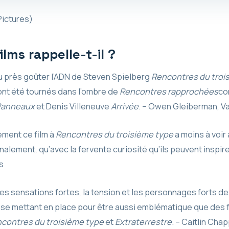
Pictures)
ilms rappelle-t-il ?
 près goûter l’ADN de Steven Spielberg
Rencontres du troi
 ont été tournés dans l’ombre de
Rencontres rapprochées
co
Panneaux
et Denis Villeneuve
Arrivée
. – Owen Gleiberman, Va
tement ce film à
Rencontres du troisième type
a moins à voir 
inalement, qu’avec la fervente curiosité qu’ils peuvent inspir
s
es sensations fortes, la tension et les personnages forts d
 se mettant en place pour être aussi emblématique que des 
contres du troisième type
et
Extraterrestre
. – Caitlin Cha