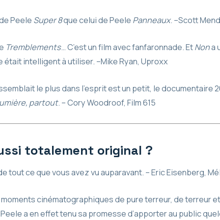
 de Peele
Super 8
que celui de Peele
Panneaux
. –Scott Men
le
Tremblements
… C’est un film avec fanfaronnade. Et
Non
a 
 était intelligent à utiliser. –Mike Ryan, Uproxx
essemblait le plus dans l’esprit est un petit, le documentaire
lumière, partout
. – Cory Woodroof, Film 615
ssi totalement original ?
 de tout ce que vous avez vu auparavant. – Eric Eisenberg, M
moments cinématographiques de pure terreur, de terreur e
 Peele a en effet tenu sa promesse d’apporter au public qu