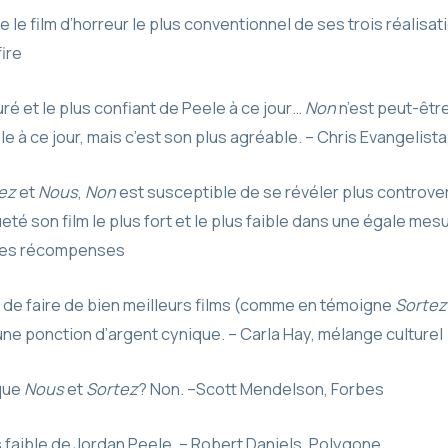
 le film d’horreur le plus conventionnel de ses trois réalisat
ire
uré et le plus confiant de Peele à ce jour…
Non
n’est peut-être
e à ce jour, mais c’est son plus agréable. – Chris Evangelista
ez
et
Nous
,
Non
est susceptible de se révéler plus controve
queté son film le plus fort et le plus faible dans une égale mes
des récompenses
 de faire de bien meilleurs films (comme en témoigne
Sortez
ne ponction d’argent cynique. – Carla Hay, mélange culturel
que
Nous
et
Sortez
? Non. –Scott Mendelson, Forbes
lus faible de Jordan Peele. – Robert Daniels, Polygone