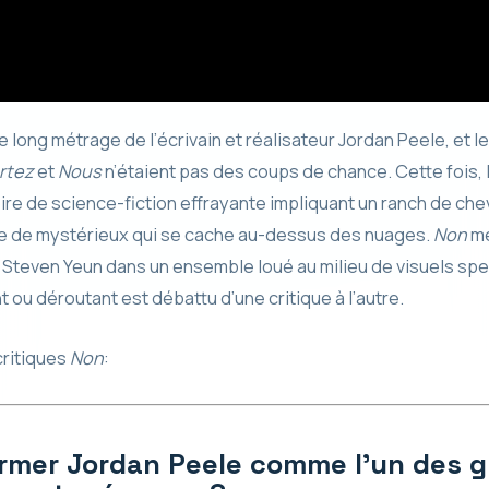
 long métrage de l’écrivain et réalisateur Jordan Peele, et l
rtez
et
Nous
n’étaient pas des coups de chance. Cette fois, 
ire de science-fiction effrayante impliquant un ranch de che
e de mystérieux qui se cache au-dessus des nuages.
Non
me
 Steven Yeun dans un ensemble loué au milieu de visuels spe
nt ou déroutant est débattu d’une critique à l’autre.
critiques
Non
:
rmer Jordan Peele comme l’un des 