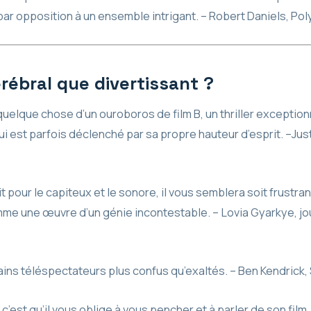
par opposition à un ensemble intrigant. – Robert Daniels, Po
rébral que divertissant ?
uelque chose d’un ouroboros de film B, un thriller exceptio
 qui est parfois déclenché par sa propre hauteur d’esprit. –Ju
t pour le capiteux et le sonore, il vous semblera soit frustran
me une œuvre d’un génie incontestable. – Lovia Gyarkye, jo
ains téléspectateurs plus confus qu’exaltés. – Ben Kendrick
 c’est qu’il vous oblige à vous pencher et à parler de son film