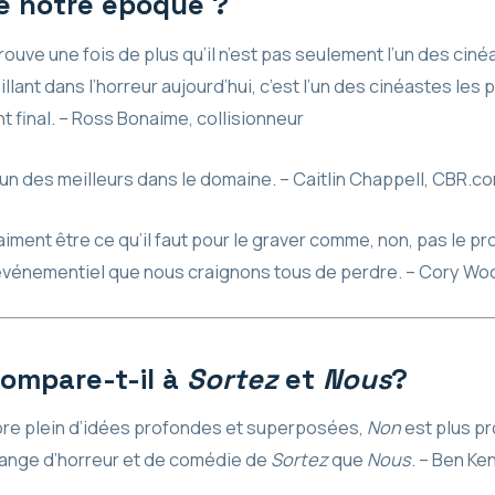
de notre époque ?
rouve une fois de plus qu’il n’est pas seulement l’un des ciné
llant dans l’horreur aujourd’hui, c’est l’un des cinéastes les 
int final. – Ross Bonaime, collisionneur
 l’un des meilleurs dans le domaine. – Caitlin Chappell, CBR.c
raiment être ce qu’il faut pour le graver comme, non, pas le p
événementiel que nous craignons tous de perdre. – Cory Woo
ompare-t-il à
Sortez
et
Nous
?
core plein d’idées profondes et superposées,
Non
est plus p
lange d’horreur et de comédie de
Sortez
que
Nous
. – Ben Ke