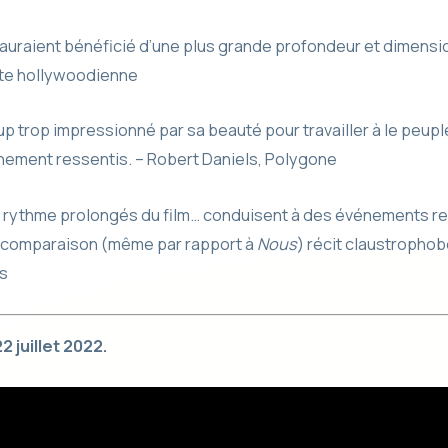
uraient bénéficié d’une plus grande profondeur et dimensio
ste hollywoodienne
 trop impressionné par sa beauté pour travailler à le peupl
ement ressentis. – Robert Daniels, Polygone
 rythme prolongés du film… conduisent à des événements r
ne comparaison (même par rapport à
Nous
) récit claustrophob
s
2 juillet 2022.