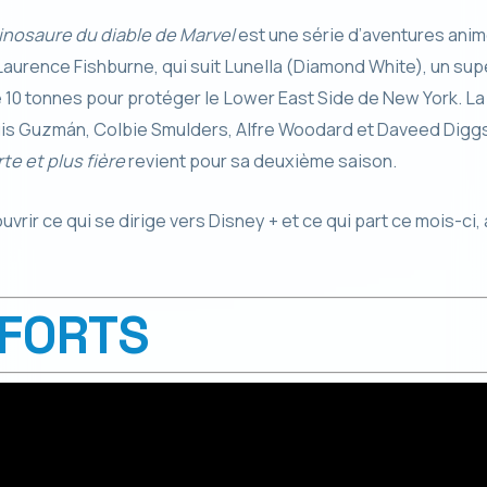
e dinosaure du diable de Marvel
est une série d’aventures anim
aurence Fishburne, qui suit Lunella (Diamond White), un sup
 10 tonnes pour protéger le Lower East Side de New York. La
uis Guzmán, Colbie Smulders, Alfre Woodard et Daveed Diggs.
rte et plus fière
revient pour sa deuxième saison.
uvrir ce qui se dirige vers Disney + et ce qui part ce mois-ci
 FORTS