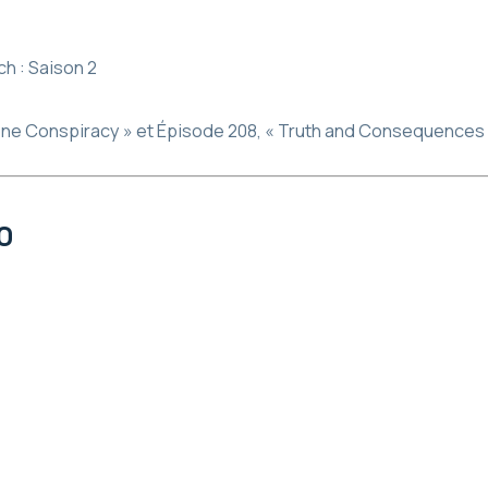
ch : Saison 2
lone Conspiracy » et Épisode 208, « Truth and Consequences
0