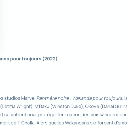
anda pour toujours
(2022)
es studios Marvel
Panthère noire : Wakanda pour toujours
, 
 (Letitia Wright), M’Baku (Winston Duke), Okoye (Danai Gurira
) se battent pour protéger leur nation des puissances mond
La mort de T’Challa. Alors que les Wakandans s’efforcent d’em