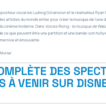
positeur oscarisé Ludwig Göransson et le réalisateur Ryan 
es artistes du monde entier pour créer la musique de l’une d
e du cinéma moderne. Dans
Voices Rising : la musique de Wa
 de ce que peuvent être une partition et une bande-son holl
mmersive et émouvante.
février
COMPLÈTE DES SPEC
S À VENIR SUR DISN
I