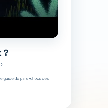
k ?
2.
tre guide de pare-chocs des