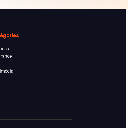
égories
ness
rance
imédia