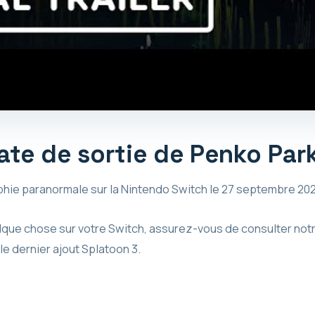
date de sortie de Penko Par
hie paranormale sur la Nintendo Switch le 27 septembre 202
elque chose sur votre Switch, assurez-vous de consulter no
le dernier ajout Splatoon 3.