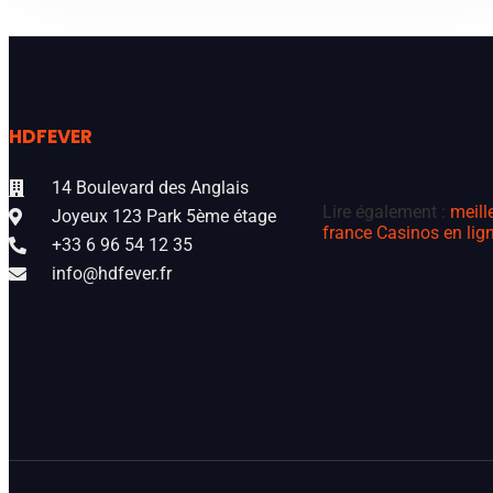
HDFEVER
14 Boulevard des Anglais
Lire également :
meill
Joyeux 123 Park 5ème étage
france
Casinos en lign
+33 6 96 54 12 35
info@hdfever.fr