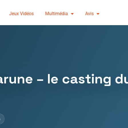
Jeux Vidéos
Multimédia
Avis
rune – le casting 
e