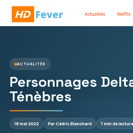
Actualités
Netflix
ACTUALITÉS
Personnages Delta
Ténèbres
18 mai 2022
Par Cédric Blanchard
7 min de lectur