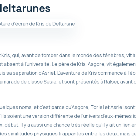
eltarunes
Kris, qui, avant de tomber dans le monde des ténèbres, vit à 
t absent à l’université. Le père de Kris, Asgore, vit également
s sa séparation d’Asriel. L’aventure de Kris commence à l’éco
amarade de classe Susie, et sont présentés à Ralsei, avant
uelques noms, et c’est parce qu’Asgore, Toriel et Asriel so
’ils soient une version différente de l’univers d’eux-mêmes ici
ébut. Il y a aussi une chance très réelle qu’il y ait un lien en
 des similitudes physiques frappantes entre les deux, mais c