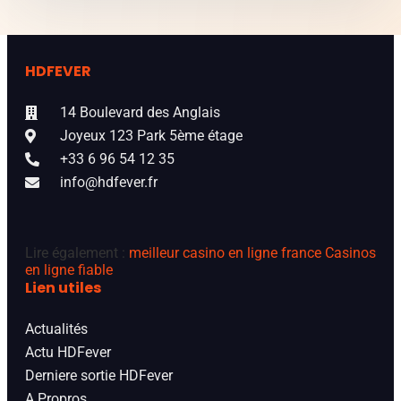
HDFEVER
14 Boulevard des Anglais
Joyeux 123 Park 5ème étage
+33 6 96 54 12 35
info@hdfever.fr
Lire également :
meilleur casino en ligne france
Casinos
en ligne fiable
Lien utiles
Actualités
Actu HDFever
Derniere sortie HDFever
A Propros