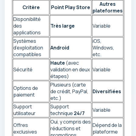
Autres
Critère
Point Play Store
plateformes
Disponibilité
des
Très large
Variable
applications
Systèmes
iOS,
d’exploitation
Android
Windows,
compatibles
etc.
Haute
(avec
Sécurité
validation en deux
Variable
étapes)
Plusieurs (carte
Options de
de crédit, PayPal,
Diversifiées
paiement
etc.)
Support
Support
Variable
utilisateur
technique
24/7
Oui, y compris des
Offres
Dépend de la
réductions et
exclusives
plateforme
promotions