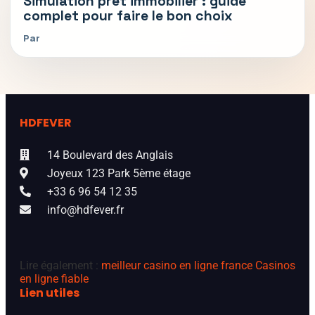
Simulation prêt immobilier : guide
complet pour faire le bon choix
Par
HDFEVER
14 Boulevard des Anglais
Joyeux 123 Park 5ème étage
+33 6 96 54 12 35
info@hdfever.fr
Lire également :
meilleur casino en ligne france
Casinos
en ligne fiable
Lien utiles