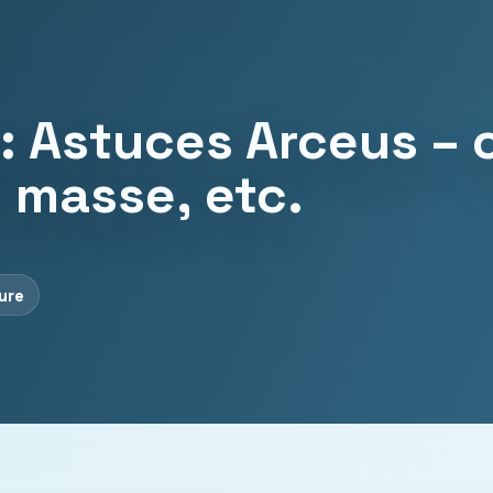
 Astuces Arceus –
n masse, etc.
ture