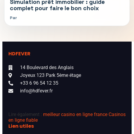
Simulation prêt immobilier : guide
complet pour faire le bon choix
Par
HDFEVER
14 Boulevard des Anglais
Joyeux 123 Park 5ème étage
+33 6 96 54 12 35
info@hdfever.fr
Lire également :
meilleur casino en ligne france
Casinos
en ligne fiable
Lien utiles