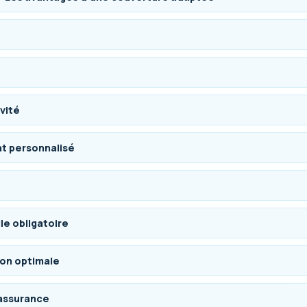
ivité
t personnalisé
le obligatoire
ion optimale
’assurance