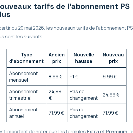
ouveaux tarifs de l’abonnement PS
lus
partir du 20 mai 2026, les nouveaux tarifs de l’abonnement PS
us sont les suivants :
Type
Ancien
Nouvelle
Nouveau
d’abonnement
prix
hausse
prix
Abonnement
8,99 €
+1 €
9,99 €
mensuel
Abonnement
24,99
Pas de
24,99 €
trimestriel
€
changement
Abonnement
Pas de
71,99 €
71,99 €
annuel
changement
 est important de noter que les formules
Extra
et
Premium
, q