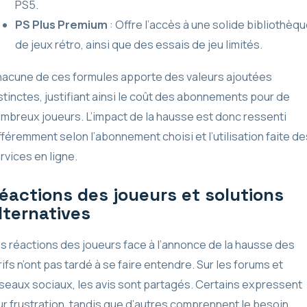
PS5.
PS Plus Premium
: Offre l’accès à une solide bibliothèq
de jeux rétro, ainsi que des essais de jeu limités.
acune de ces formules apporte des valeurs ajoutées
stinctes, justifiant ainsi le coût des abonnements pour de
mbreux joueurs. L’impact de la hausse est donc ressenti
fféremment selon l’abonnement choisi et l’utilisation faite de
rvices en ligne.
éactions des joueurs et solutions
lternatives
s réactions des joueurs face à l’annonce de la hausse des
rifs n’ont pas tardé à se faire entendre. Sur les forums et
seaux sociaux, les avis sont partagés. Certains expressent
ur frustration, tandis que d’autres comprennent le besoin