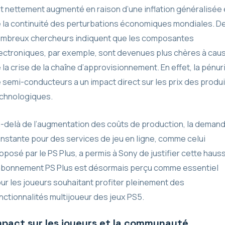
t nettement augmenté en raison d’une inflation généralisée 
 la continuité des perturbations économiques mondiales. D
mbreux chercheurs indiquent que les composantes
ectroniques, par exemple, sont devenues plus chères à cau
 la crise de la chaîne d’approvisionnement. En effet, la pénur
 semi-conducteurs a un impact direct sur les prix des produi
chnologiques.
-delà de l’augmentation des coûts de production, la deman
nstante pour des services de jeu en ligne, comme celui
oposé par le PS Plus, a permis à Sony de justifier cette haus
abonnement PS Plus est désormais perçu comme essentiel
ur les joueurs souhaitant profiter pleinement des
nctionnalités multijoueur des jeux PS5.
mpact sur les joueurs et la communauté