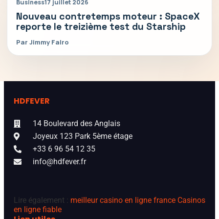
Business
17 juillet 2026
Nouveau contretemps moteur : SpaceX
reporte le treizième test du Starship
Par Jimmy Falro
HDFEVER
14 Boulevard des Anglais
Joyeux 123 Park 5ème étage
+33 6 96 54 12 35
info@hdfever.fr
Lire également :
meilleur casino en ligne france
Casinos
en ligne fiable