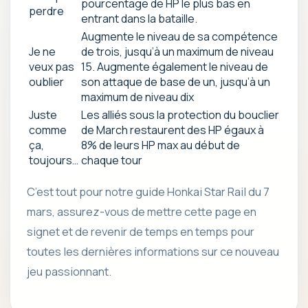
pourcentage de HP le plus bas en
perdre
entrant dans la bataille.
Augmente le niveau de sa compétence
Je ne
de trois, jusqu’à un maximum de niveau
veux pas
15. Augmente également le niveau de
oublier
son attaque de base de un, jusqu’à un
maximum de niveau dix
Juste
Les alliés sous la protection du bouclier
comme
de March restaurent des HP égaux à
ça,
8% de leurs HP max au début de
toujours…
chaque tour
C’est tout pour notre guide Honkai Star Rail du 7
mars, assurez-vous de mettre cette page en
signet et de revenir de temps en temps pour
toutes les dernières informations sur ce nouveau
jeu passionnant.