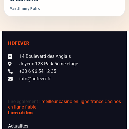
Par Jimmy Falro
HDFEVER
14 Boulevard des Anglais
Joyeux 123 Park 5ème étage
+33 6 96 54 12 35
info@hdfever.fr
Lire également :
meilleur casino en ligne france
Casinos
en ligne fiable
Lien utiles
Actualités