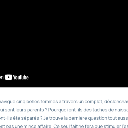
ix navigue cinq belles femmes à travers un complot, déclencha
Qui sont leurs parents ? Pourquoi ont-ils des taches de nais
ont-ils été séparés ? Je trouve la dernière question tout aus
st pas une mince affaire. Ce seul fait ne fera que stimuler l’es