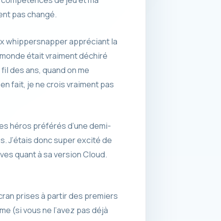
ent pas changé.
reux whippersnapper appréciant la
n monde était vraiment déchiré
 fil des ans, quand on me
n fait, je ne crois vraiment pas
 mes héros préférés d’une demi-
es. J’étais donc super excité de
ves quant à sa version Cloud.
cran prises à partir des premiers
me (si vous ne l’avez pas déjà