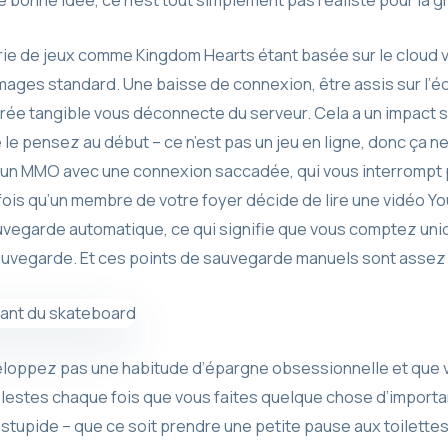
e bonne idée, ce n’est tout simplement pas réaliste pour la 
ie de jeux comme Kingdom Hearts étant basée sur le cloud 
ages standard. Une baisse de connexion, être assis sur l’éc
rée tangible vous déconnecte du serveur. Cela a un impact s
e pensez au début – ce n’est pas un jeu en ligne, donc ça ne 
 un MMO avec une connexion saccadée, qui vous interrompt p
is qu’un membre de votre foyer décide de lire une vidéo Y
vegarde automatique, ce qui signifie que vous comptez un
sauvegarde. Et ces points de sauvegarde manuels sont asse
eloppez pas une habitude d’épargne obsessionnelle et que v
célestes chaque fois que vous faites quelque chose d’importa
 stupide – que ce soit prendre une petite pause aux toilettes