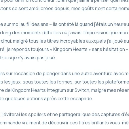
outons se sont améliorées depuis, mes goûts n’ont certainem
 sur moi au fil des ans – ils ont été là quand j’étais un heu
au long des moments difficiles où j’avais l’impression que mo
’hui, malgré tous les titres incroyables auxquels j’ai joué au
, je réponds toujours « Kingdom Hearts » sans hésitation – e
rie si je n’y avais pas joué.
jours sur l’occasion de plonger dans une autre aventure avec
tous les jeux, sous toutes les formes, sur toutes les plateform
vre de Kingdom Hearts Integrum sur Switch, malgré mes réser
n de quelques potions après cette escapade.
j’éviterai les spoilers et ne partagerai que des captures d’é
commande vraiment de découvrir ces titres brillants vous-mê