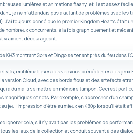
reuses lumières et animations flashy, et il est assez facile
ndant, je ne m’attendais pas à autant de problèmes avec les ti
l). J’ai toujours pensé que le premier Kingdom Hearts était u
de nombreux concurrents, à la fois graphiquement et mécaniq
i est vraiment décourageant.
et vifs, emblématiques des versions précédentes des jeux K
la version Cloud, avec des bords flous et des artefacts étra
i a du mal à se mettre en mémoire tampon. Ceci est particuli
 magnifiques et nets. Par exemple, s’approcher d’un champ 
 jeu l’impression d’être au mieux en 480p lorsqu’il était aff
e ignorer cela, s’il n’y avait pas les problèmes de performa
ous les jeux de la collection et conduit souvent à des dialo