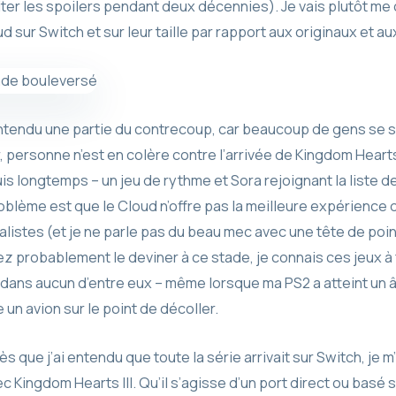
viter les spoilers pendant deux décennies). Je vais plutôt me
sur Switch et sur leur taille par rapport aux originaux et au
endu une partie du contrecoup, car beaucoup de gens se so
 personne n’est en colère contre l’arrivée de Kingdom Hearts
is longtemps – un jeu de rythme et Sora rejoignant la liste d
roblème est que le Cloud n’offre pas la meilleure expérience
istes (et je ne parle pas du beau mec avec une tête de poi
 probablement le deviner à ce stade, je connais ces jeux à fo
ns aucun d’entre eux – même lorsque ma PS2 a atteint un âge
n avion sur le point de décoller.
 que j’ai entendu que toute la série arrivait sur Switch, je 
ingdom Hearts III. Qu’il s’agisse d’un port direct ou basé su