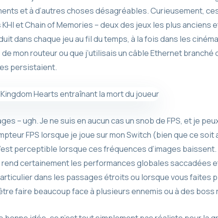
ents et à d’autres choses désagréables. Curieusement, ces
KHI et Chain of Memories – deux des jeux les plus anciens e
uit dans chaque jeu au fil du temps, à la fois dans les ciném
té de mon routeur ou que j’utilisais un câble Ethernet branch
s persistaient.
mages – ugh. Je ne suis en aucun cas un snob de FPS, et je peux
compteur FPS lorsque je joue sur mon Switch (bien que ce soit 
c’est perceptible lorsque ces fréquences d’images baissent.
 rend certainement les performances globales saccadées et 
rticulier dans les passages étroits ou lorsque vous faites 
être faire beaucoup face à plusieurs ennemis ou à des boss 