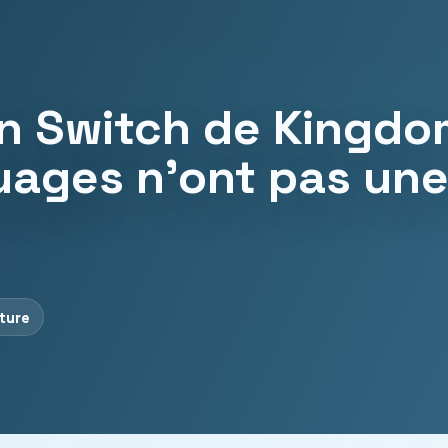
on Switch de Kingdo
uages ​​n’ont pas un
cture