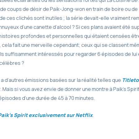
de coups de désir de Paik-Jong-won en train de boire ou de 
e ces clichés sont inutiles ; la série devait-elle vraiment r
nuyeux d’une canette d’alcool ? Si ces plans avaient été sup
 histoires profondes et personnelles qui étaient censées êt
s, cela fait une merveille cependant; ceux qui se classent mê
s suffisamment intéressés pour regarder 6 épisodes de lui 
 célèbres ?
 a d’autres émissions basées sur la réalité telles que
Titlet
 Mais si vous avez envie de donner une montre à Paik’s Spirit
épisodes d’une durée de 45 à 70 minutes.
aik’s Spirit exclusivement sur Netflix
.