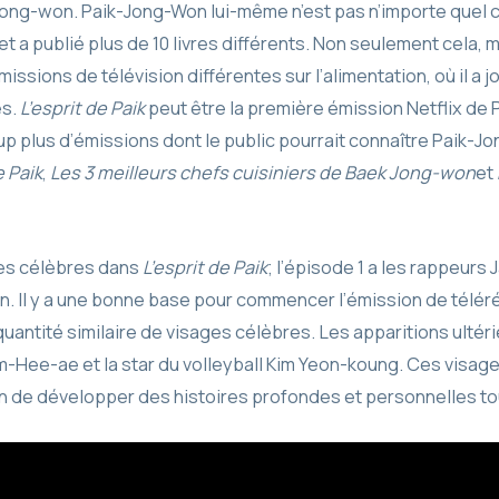
ong-won. Paik-Jong-Won lui-même n’est pas n’importe quel ch
et a publié plus de 10 livres différents. Non seulement cela,
issions de télévision différentes sur l’alimentation, où il a j
es.
L’esprit de Paik
peut être la première émission Netflix de 
up plus d’émissions dont le public pourrait connaître Paik
 Paik
,
Les 3 meilleurs chefs cuisiniers de Baek Jong-won
et
ages célèbres dans
L’esprit de Paik
; l’épisode 1 a les rappeurs 
. Il y a une bonne base pour commencer l’émission de téléré
antité similaire de visages célèbres. Les apparitions ultéri
m-Hee-ae et la star du volleyball Kim Yeon-koung. Ces visag
de développer des histoires profondes et personnelles tout