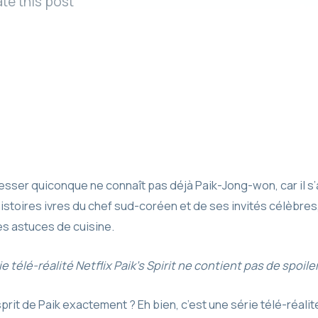
te this post
esser quiconque ne connaît pas déjà Paik-Jong-won, car il s
istoires ivres du chef sud-coréen et de ses invités célèbres
es astuces de cuisine.
ie télé-réalité Netflix Paik’s Spirit ne contient pas de spoile
sprit de Paik exactement ? Eh bien, c’est une série télé-réali