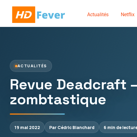
Actualités
Netflix
ACTUALITÉS
Revue Deadcraft –
zombtastique
19 mai 2022
Par Cédric Blanchard
6 min de lectur