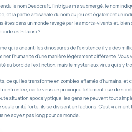
 entendu le nom Deadcraft, l’intrigue m’a submergé, le nom in
e, et la partie artisanale du nom du jeu est également un ind
s êtes dans un monde ravagé par les morts-vivants et, bien 
monde est-il ainsi ?
e qui a anéanti les dinosaures de l’existence il y a des mil
iner l’humanité d’une manière légèrement différente. Vous v
é au bord de l’extinction, mais le mystérieux virus qui s’y tr
ts, ce qui les transforme en zombies affamés d’humains, et c
t confrontée, car le virus en provoque tellement que de no
ute situation apocalyptique, les gens ne peuvent tout simpl
eule unité forte, ils se divisent en factions. C’est vraiment la
vous ne soyez pas long pour ce monde.