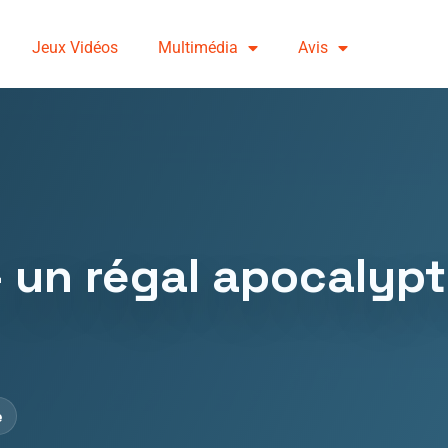
Jeux Vidéos
Multimédia
Avis
 un régal apocalyp
e