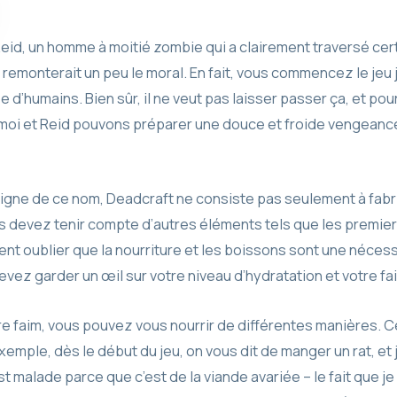
eid, un homme à moitié zombie qui a clairement traversé cer
 remonterait un peu le moral. En fait, vous commencez le jeu 
 d’humains. Bien sûr, il ne veut pas laisser passer ça, et pourq
i moi et Reid pouvons préparer une douce et froide vengea
igne de ce nom, Deadcraft ne consiste pas seulement à fabri
s devez tenir compte d’autres éléments tels que les premiers s
nt oublier que la nourriture et les boissons sont une nécess
evez garder un œil sur votre niveau d’hydratation et votre fa
tre faim, vous pouvez vous nourrir de différentes manières. 
emple, dès le début du jeu, on vous dit de manger un rat, et j
st malade parce que c’est de la viande avariée – le fait que je n