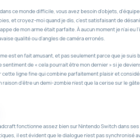
e dans ce monde difficile, vous avez besoin d’objets, d’équipe
ies, et croyez-moi quand je dis, c’est satisfaisant de désan
appe de mon arme était parfaite. À aucun moment je n’ai eu 
aise qualité ou d’angles de caméra erronés.
ême est en fait amusant, et pas seulement parce que je suis 
sentiment de « cela pourrait être mon dernier » si je devie
 cette ligne fine qui combine parfaitement plaisir et considér
n raison d’être un demi-zombie n’est que la cerise sur le gât
dcraft fonctionne assez bien sur Nintendo Switch dans ses
ues, il est évident que le dialogue n’est pas synchronisé ave