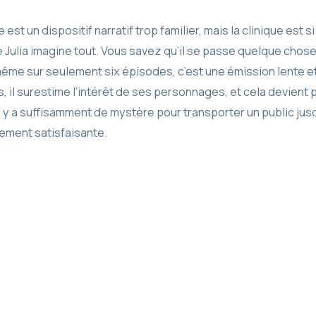
est un dispositif narratif trop familier, mais la clinique est 
que Julia imagine tout. Vous savez qu’il se passe quelque ch
 même sur seulement six épisodes, c’est une émission lente e
is, il surestime l’intérêt de ses personnages, et cela devient 
il y a suffisamment de mystère pour transporter un public jusq
rement satisfaisante.