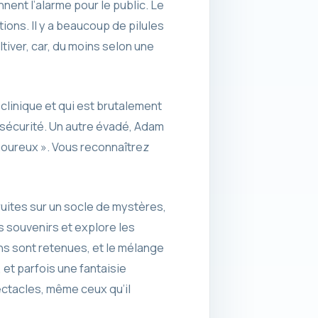
ent l’alarme pour le public. Le
ons. Il y a beaucoup de pilules
iver, car, du moins selon une
a clinique et qui est brutalement
 sécurité. Un autre évadé, Adam
amoureux ». Vous reconnaîtrez
ruites sur un socle de mystères,
es souvenirs et explore les
ions sont retenues, et le mélange
et parfois une fantaisie
pectacles, même ceux qu’il