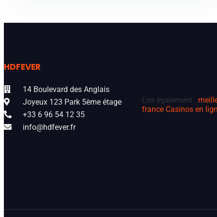
HDFEVER
14 Boulevard des Anglais
Lire également :
meill
Joyeux 123 Park 5ème étage
france
Casinos en lign
+33 6 96 54 12 35
info@hdfever.fr