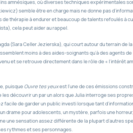
lins amnésiques, où diverses techniques expérimentales sonn
kiewicz) semble être en charge mais ne donne pas d’informati
de thérapie à endurer et beaucoup de talents refoulés à cult
ista), cela peut aider au rappel.
Magda (Sara Celler Jezierska), qui court autour du terrain de l
ressemblent moins à des aides-soignants qu’à des agents de
enu et se retrouve directement dans le rôle de « l’intérêt 
lle, puisque
Ouvre tes yeux
est l’une de ces émissions const
e les découvrir un par un alors que Julia interroge ses propr
sez facile de garder un public investi lorsque tant d’informat
 un drame pour adolescents, un mystère, parfois une horreur, 
donne une sensation assez différente de la plupart d’autres s
ses rythmes et ses personnages.