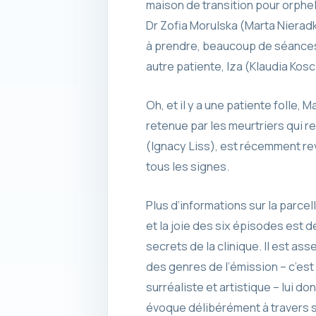
maison de transition pour orphe
Dr Zofia Morulska (Marta Nierad
à prendre, beaucoup de séances 
autre patiente, Iza (Klaudia Kosc
Oh, et il y a une patiente folle, 
retenue par les meurtriers qui 
(Ignacy Liss), est récemment rev
tous les signes.
Plus d’informations sur la parce
et la joie des six épisodes est d
secrets de la clinique. Il est as
des genres de l’émission – c’est
surréaliste et artistique – lui 
évoque délibérément à travers 