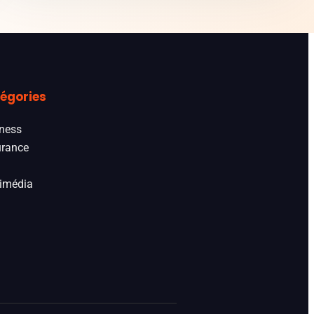
égories
ness
rance
imédia