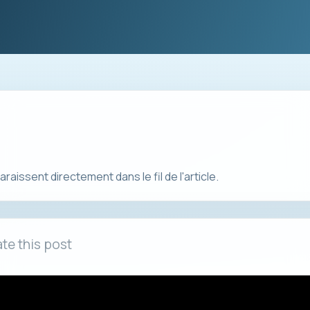
aissent directement dans le fil de l'article.
te this post