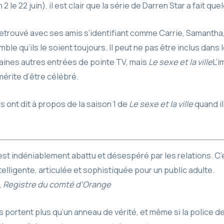
 le 22 juin), il est clair que la série de Darren Star a fait qu
t retrouvé avec ses amis s’identifiant comme Carrie, Samantha
semble qu’ils le soient toujours. Il peut ne pas être inclus dan
aines autres entrées de pointe TV, mais
Le sexe et la ville
L’i
 mérite d’être célébré.
es ont dit à propos de la saison 1 de
Le sexe et la ville
quand il
st indéniablement abattu et désespéré par les relations. C’
telligente, articulée et sophistiquée pour un public adulte.
,
Registre du comté d’Orange
portent plus qu’un anneau de vérité, et même si la police d