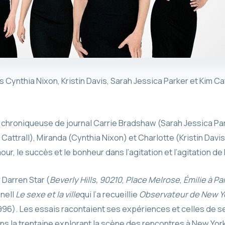
s Cynthia Nixon, Kristin Davis, Sarah Jessica Parker et Kim Cat
a chroniqueuse de journal Carrie Bradshaw (Sarah Jessica Pa
ttrall), Miranda (Cynthia Nixon) et Charlotte (Kristin Davis)
mour, le succès et le bonheur dans l’agitation et l’agitation d
 Darren Star (
Beverly Hills, 90210
,
Place Melrose
,
Émilie à Pa
hnell
Le sexe et la ville
qui l’a recueillie
Observateur de New Y
 1996). Les essais racontaient ses expériences et celles de s
s la trentaine explorant la scène des rencontres à New York