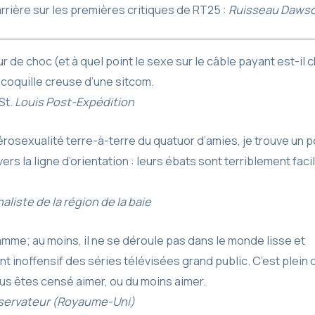
rrière sur les premières critiques de RT25 :
Ruisseau Daws
ur de choc (et à quel point le sexe sur le câble payant est-il
e coquille creuse d’une sitcom.
St.
Louis Post-Expédition
érosexualité terre-à-terre du quatuor d’amies, je trouve un
rs la ligne d’orientation : leurs ébats sont terriblement facil
aliste de la région de la baie
amme; au moins, il ne se déroule pas dans le monde lisse et
 inoffensif des séries télévisées grand public. C’est plein
s êtes censé aimer, ou du moins aimer.
servateur (Royaume-Uni)