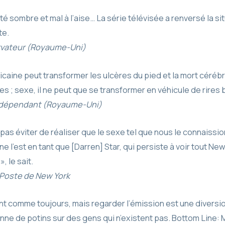
ôté sombre et mal à l’aise… La série télévisée a renversé la sit
te.
vateur (Royaume-Uni)
icaine peut transformer les ulcères du pied et la mort céré
s ; sexe, il ne peut que se transformer en véhicule de rires
ndépendant (Royaume-Uni)
as éviter de réaliser que le sexe tel que nous le connaissi
 ne l’est en tant que [Darren] Star, qui persiste à voir tout N
, le sait.
Poste de New York
ant comme toujours, mais regarder l’émission est une divers
nne de potins sur des gens qui n’existent pas. Bottom Line: M