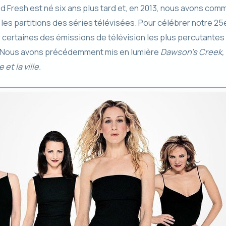
ed Fresh est né six ans plus tard et, en 2013, nous avons co
r les partitions des séries télévisées. Pour célébrer notre 25
r certaines des émissions de télévision les plus percutantes 
Nous avons précédemment mis en lumière
Dawson’s Creek,
 et la ville.