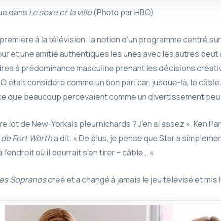
oue dans
Le sexe et la ville
(Photo par HBO)
première à la télévision, la notion d’un programme centré s
ur et une amitié authentiques les unes avec les autres peut a
adres à prédominance masculine prenant les décisions créati
BO était considéré comme un bon pari car, jusque-là, le câb
 ce que beaucoup percevaient comme un divertissement peu
re lot de New-Yorkais pleurnichards ? J’en ai assez », Ken Pa
 de Fort Worth
a dit. « De plus, je pense que Star a simplem
 l’endroit où il pourrait s’en tirer – câble… «
es Sopranos
créé et a changé à jamais le jeu télévisé et mis 