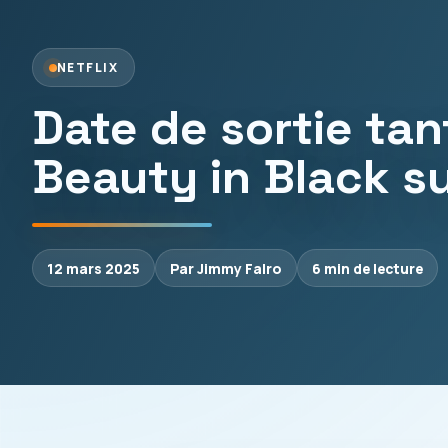
NETFLIX
Date de sortie tan
Beauty in Black su
12 mars 2025
Par Jimmy Falro
6 min de lecture