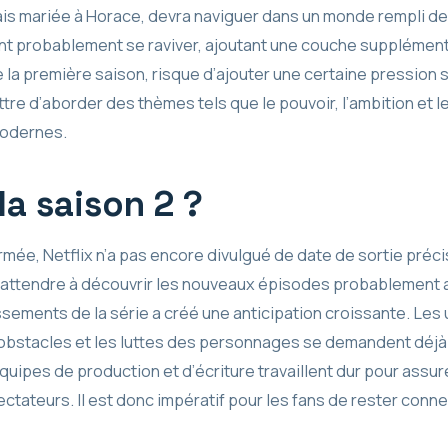
ais mariée à Horace, devra naviguer dans un monde rempli de 
ont probablement se raviver, ajoutant une couche supplément
 de la première saison, risque d’ajouter une certaine pression
tre d’aborder des thèmes tels que le pouvoir, l’ambition et le
 modernes.
la saison 2 ?
irmée, Netflix n’a pas encore divulgué de date de sortie préci
s’attendre à découvrir les nouveaux épisodes probablement
ments de la série a créé une anticipation croissante. Les ut
s obstacles et les luttes des personnages se demandent déj
équipes de production et d’écriture travaillent dur pour assur
ctateurs. Il est donc impératif pour les fans de rester con