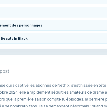
ppement des personnages
 Beauty in Black
 post
ense qui a captivé les abonnés de Netflix, s’est hissée en tê
tobre 2024, elle a rapidement séduit les amateurs de drame a
s que la première saison compte 16 épisodes, la dernière pa
é à de nombreux fans. Ils se demandent désormais : quand po