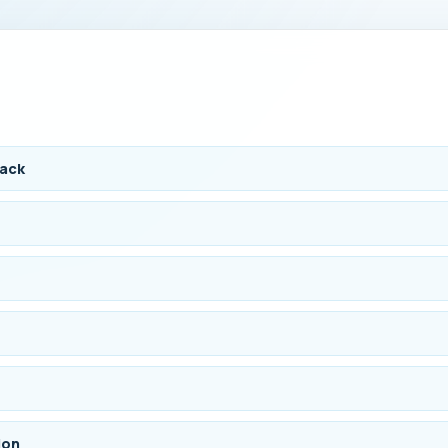
lack
ion