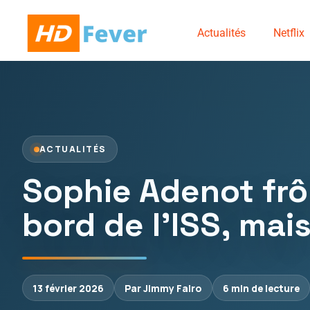
Actualités
Netflix
ACTUALITÉS
Sophie Adenot frôl
bord de l’ISS, mai
13 février 2026
Par Jimmy Falro
6 min de lecture