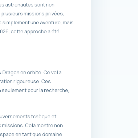
les astronautes sont non
 plusieurs missions privées,
as simplement une aventure, mais
2026, cette approche a été
 Dragon en orbite. Ce vol a
ration rigoureuse. Ces
n seulement pour la recherche,
gouvernements tchèque et
s missions. Cela montre non
’espace en tant que domaine