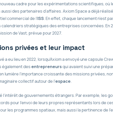
 nouveau cadre pour les expérimentations scientifiques, où 
ussi des partenaires d’affaires. Axiom Space a déjà réalisé
iel commercial de l’
ISS
. En effet, chaque lancement n’est p
s calendriers stratégiques des entreprises concernées. En 
ission de Vast, prévue pour 2027.
ions privées et leur impact
vé a eu lieu en 2022, lorsqu’Axiom a envoyé une capsule Crew
is également des
entrepreneurs
qui avaient suivi une prépa
n lumière l’importance croissante des missions privées, no
aginaire collectif autour de l’
espace
.
 l’intérêt de gouvernements étrangers. Par exemple, les 
cords pour l’envoi de leurs propres représentants lors de ce
pour les programmes spatiaux, mais aussi la pertinence de l