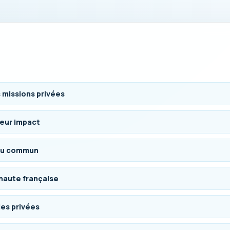
s missions privées
leur impact
 du commun
onaute française
les privées