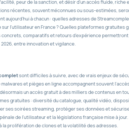
cilité, peur de la sanction, et désir d’un accès fluide, riche 
utions récentes, souvent méconnues ou sous-estimées, seron
frent aujourd’hui à chacun : quelles adresses de Streamcomple
 sur l’utilisateur en France ? Quelles plateformes gratuites ga
eils concrets, comparatifs et retours d’expérience permettro
2026, entre innovation et vigilance.
complet
sont difficiles à suivre, avec de vrais enjeux de sécu
de malwares et pièges en ligne accompagnent souvent l’accès 
 désormais un accès gratuit à des milliers de contenus en tou
es gratuites : diversité du catalogue, qualité vidéo, disposi
er ses soirées streaming, protéger ses données et sécurise
pénale de l’utilisateur et la législations française mise à jour.
 la prolifération de clones et la volatilité des adresses.