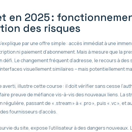
 en 2025 : fonctionnemen
ution des risques
’explique par une offre simple : accès immédiat à une immen
cription ni paiement d’abonnement. Mais à mesure que la press
un défi. Le changement fréquent d’adresse, le recours à des s
 d’interfaces visuellement similaires – mais potentiellement mal
averti, illustre cette course : il doit vérifier sans cesse l’aut
aire preuve de méfiance vis-à-vis des nouveaux liens. La st
régulière, passant de « .stream » à « .pro », puis « .vc », e
 des fournisseurs d’accès.
 survie du site, expose l’utilisateur à des dangers nouveaux.