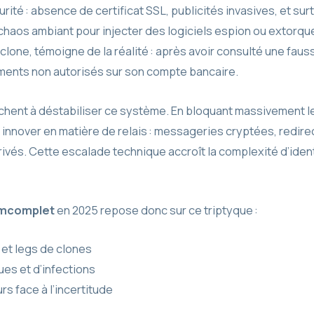
urité : absence de certificat SSL, publicités invasives, et su
u chaos ambiant pour injecter des logiciels espion ou extor
n clone, témoigne de la réalité : après avoir consulté une fa
ments non autorisés sur son compte bancaire.
rchent à déstabiliser ce système. En bloquant massivement le
 à innover en matière de relais : messageries cryptées, redire
rivés. Cette escalade technique accroît la complexité d’ident
mcomplet
en 2025 repose donc sur ce triptyque :
 et legs de clones
es et d’infections
s face à l’incertitude