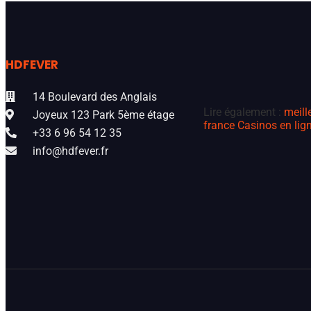
HDFEVER
14 Boulevard des Anglais
Lire également :
meill
Joyeux 123 Park 5ème étage
france
Casinos en lign
+33 6 96 54 12 35
info@hdfever.fr