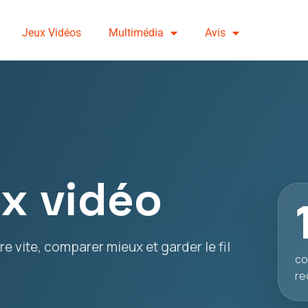
Jeux Vidéos
Multimédia
Avis
ux vidéo
e vite, comparer mieux et garder le fil
co
re