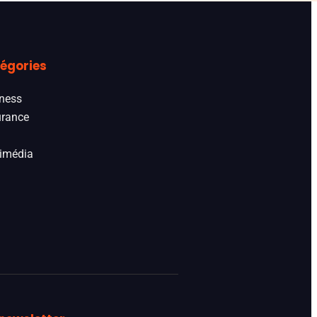
égories
ness
rance
imédia