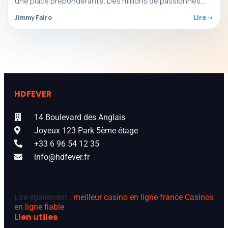
une place prépondérante. Des millions de passionnés…
Jimmy Falro
Lire ->
HDFEVER
14 Boulevard des Anglais
Joyeux 123 Park 5ème étage
+33 6 96 54 12 35
info@hdfever.fr
Lire également :
meilleur casino en ligne france
Casinos
en ligne fiable
Lien utiles