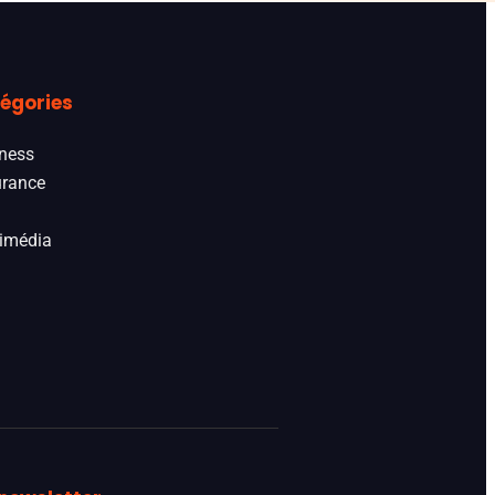
égories
ness
rance
imédia