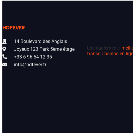
HDFEVER
14 Boulevard des Anglais
Lire également :
meill
Joyeux 123 Park 5ème étage
france
Casinos en lign
+33 6 96 54 12 35
info@hdfever.fr