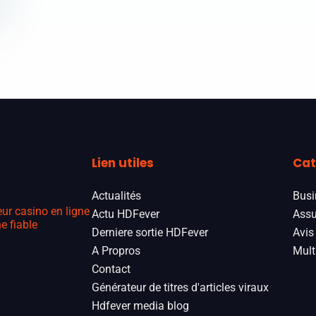
Lien utiles
Cat
Actualités
Busi
eur casino en ligne
Actu HDFever
Assu
e fiable
Derniere sortie HDFever
Avis
A Propros
Mult
Contact
Générateur de titres d'articles viraux
Hdfever media blog