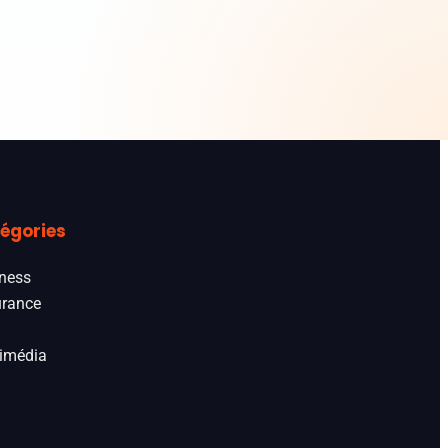
égories
ness
rance
imédia