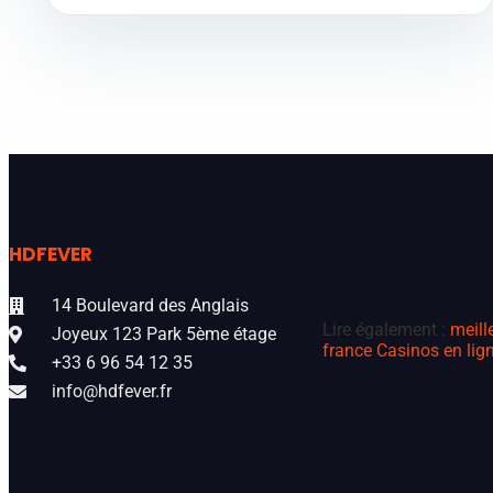
HDFEVER
14 Boulevard des Anglais
Lire également :
meill
Joyeux 123 Park 5ème étage
france
Casinos en lign
+33 6 96 54 12 35
info@hdfever.fr