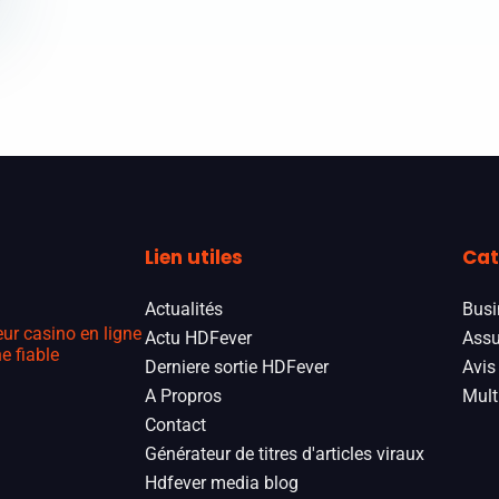
Lien utiles
Cat
Actualités
Busi
eur casino en ligne
Actu HDFever
Assu
e fiable
Derniere sortie HDFever
Avis
A Propros
Mult
Contact
Générateur de titres d'articles viraux
Hdfever media blog