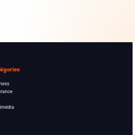
égories
ness
rance
imédia