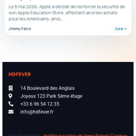
désormais bloquées
Le 8 mai 2026, Apple a décidé de renforcer la sécurité de
son Apple Education Store, affectant ainsi les achats
pour les Américains, ainsi…
Jimmy Falro
Lire ->
HDFEVER
14 Boulevard des Anglais
Joyeux 123 Park 5ème étage
+33 6 96 54 12 35
info@hdfever.fr
Lire également :
meilleur casino en ligne france
Casinos